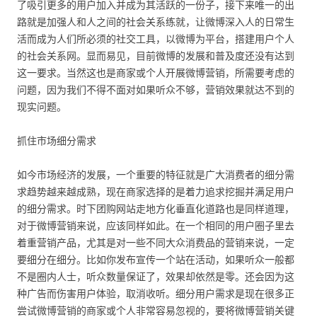
了吸引更多的用户加入并成为其活跃的一份子，接下来唯一的出
路就是加强人和人之间的社会关系练就，让微博深入人的日常生
活而成为人们所必须的社交工具，以微博为平台，搭建用户个人
的社会关系网。显而易见，目前微博的发展和普及度还没有达到
这一要求。当然这也是商家或个人开展微博营销，所需要考虑的
问题，因为我们不得不面对如果听众不够，营销效果就达不到的
现实问题。
抓住市场细分需求
如今市场经济的发展，一个重要的特征就是广大消费者的细分需
求趋势越来越成熟，现在商家选择的是着力追求挖掘并满足用户
的细分需求。时下团购网站走地方化垂直化道路也是同样道理，
对于微博营销来说，应该同样如此。在一个相同的用户圈子里去
着重营销产品，尤其是对一些不同大众消费品的营销来说，一定
要细分在细分。比如你发布宣传一个站在活动，如果听众一般都
不是圈内人士，听众数量保证了，效果却依然是零。还会因为这
种广告而伤害用户体验，取消收听。细分用户需求是现在很多正
尝试微博营销的商家或个人非常容易忽视的，要将微博营销关键