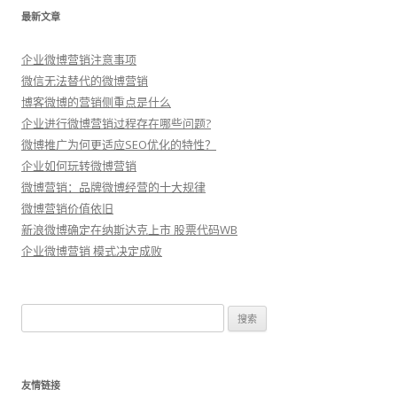
最新文章
企业微博营销注意事项
微信无法替代的微博营销
博客微博的营销侧重点是什么
企业进行微博营销过程存在哪些问题?
微博推广为何更适应SEO优化的特性？
企业如何玩转微博营销
微博营销：品牌微博经营的十大规律
微博营销价值依旧
新浪微博确定在纳斯达克上市 股票代码WB
企业微博营销 模式决定成败
搜
索：
友情链接