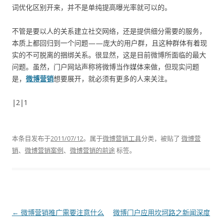
词优化区别开来，并不是单纯提高曝光率就可以的。
不管是要以人的关系建立社交网络，还是提供细分需要的服务，
本质上都回归到一个问题——庞大的用户群，且这种群体有着现
实的不可脱离的捆绑关系。很显然，这是目前微博所面临的最大
问题。虽然，门户网站声称将微博当作媒体来做，但现实问题
是，
微博营销
想要展开，就必须有更多的人来关注。
|2|1
本条目发布于
2011/07/12
。属于
微博营销工具
分类，被贴了
微博营
销
、
微博营销案例
、
微博营销的前途
标签。
文章导航
←
微博营销推广需要注意什么
微博门户应用坎坷路之新闻深度