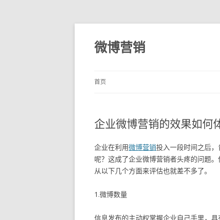
微博营销
首页
企业微博营销的效果如何
企业在利用
微博营销
投入一段时间之后，
呢？这成了企业微博营销者头疼的问题。
从以下几个方面来评估也就差不多了。
1.微博数量
信息发布的主动权掌握企业自己手里，具