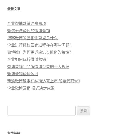
最新文章
企业微博营销注意事项
微信无法替代的微博营销
博客微博的营销侧重点是什么
企业进行微博营销过程存在哪些问题?
微博推广为何更适应SEO优化的特性？
企业如何玩转微博营销
微博营销：品牌微博经营的十大规律
微博营销价值依旧
新浪微博确定在纳斯达克上市 股票代码WB
企业微博营销 模式决定成败
搜
索：
友情链接