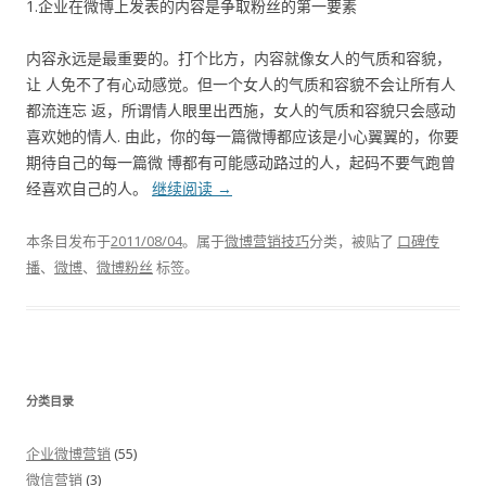
1.企业在微博上发表的内容是争取粉丝的第一要素
内容永远是最重要的。打个比方，内容就像女人的气质和容貌，
让 人免不了有心动感觉。但一个女人的气质和容貌不会让所有人
都流连忘 返，所谓情人眼里出西施，女人的气质和容貌只会感动
喜欢她的情人. 由此，你的每一篇微博都应该是小心翼翼的，你要
期待自己的每一篇微 博都有可能感动路过的人，起码不要气跑曾
经喜欢自己的人。
继续阅读
→
本条目发布于
2011/08/04
。属于
微博营销技巧
分类，被贴了
口碑传
播
、
微博
、
微博粉丝
标签。
分类目录
企业微博营销
(55)
微信营销
(3)