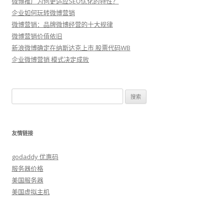
微博推广为何更适应SEO优化的特性？
企业如何玩转微博营销
微博营销：品牌微博经营的十大规律
微博营销价值依旧
新浪微博确定在纳斯达克上市 股票代码WB
企业微博营销 模式决定成败
搜
索：
友情链接
godaddy 优惠码
服务器价格
美国服务器
美国虚拟主机