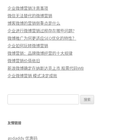
企业微博营销注意事项
微信无法替代的微博营销
博客微博的营销侧重点是什么
企业进行微博营销过程存在哪些问题?
微博推广为何更适应SEO优化的特性？
企业如何玩转微博营销
微博营销：品牌微博经营的十大规律
微博营销价值依旧
新浪微博确定在纳斯达克上市 股票代码WB
企业微博营销 模式决定成败
搜
索：
友情链接
godaddy 优惠码