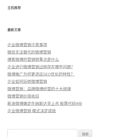
主机推荐
最新文章
企业微博营销注意事项
微信无法替代的微博营销
博客微博的营销侧重点是什么
企业进行微博营销过程存在哪些问题?
微博推广为何更适应SEO优化的特性？
企业如何玩转微博营销
微博营销：品牌微博经营的十大规律
微博营销价值依旧
新浪微博确定在纳斯达克上市 股票代码WB
企业微博营销 模式决定成败
搜