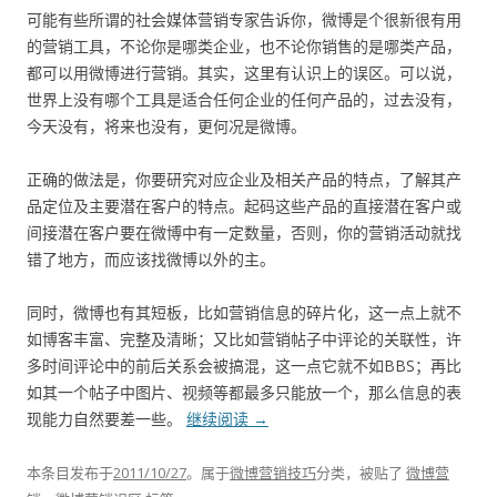
可能有些所谓的社会媒体营销专家告诉你，微博是个很新很有用
的营销工具，不论你是哪类企业，也不论你销售的是哪类产品，
都可以用微博进行营销。其实，这里有认识上的误区。可以说，
世界上没有哪个工具是适合任何企业的任何产品的，过去没有，
今天没有，将来也没有，更何况是微博。
正确的做法是，你要研究对应企业及相关产品的特点，了解其产
品定位及主要潜在客户的特点。起码这些产品的直接潜在客户或
间接潜在客户要在微博中有一定数量，否则，你的营销活动就找
错了地方，而应该找微博以外的主。
同时，微博也有其短板，比如营销信息的碎片化，这一点上就不
如博客丰富、完整及清晰；又比如营销帖子中评论的关联性，许
多时间评论中的前后关系会被搞混，这一点它就不如BBS；再比
如其一个帖子中图片、视频等都最多只能放一个，那么信息的表
现能力自然要差一些。
继续阅读
→
本条目发布于
2011/10/27
。属于
微博营销技巧
分类，被贴了
微博营