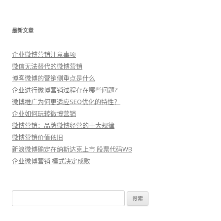
最新文章
企业微博营销注意事项
微信无法替代的微博营销
博客微博的营销侧重点是什么
企业进行微博营销过程存在哪些问题?
微博推广为何更适应SEO优化的特性？
企业如何玩转微博营销
微博营销：品牌微博经营的十大规律
微博营销价值依旧
新浪微博确定在纳斯达克上市 股票代码WB
企业微博营销 模式决定成败
搜
索：