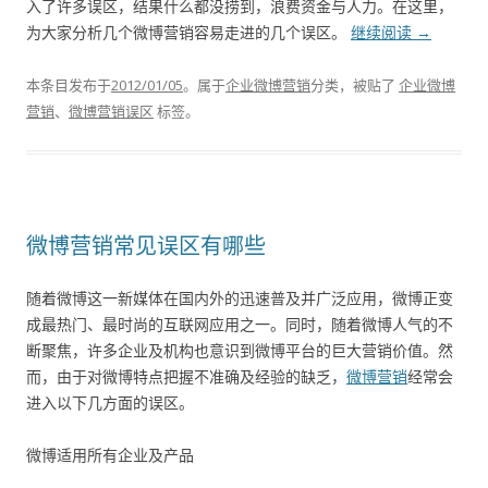
入了许多误区，结果什么都没捞到，浪费资金与人力。在这里，
为大家分析几个微博营销容易走进的几个误区。
继续阅读
→
本条目发布于
2012/01/05
。属于
企业微博营销
分类，被贴了
企业微博
营销
、
微博营销误区
标签。
微博营销常见误区有哪些
随着微博这一新媒体在国内外的迅速普及并广泛应用，微博正变
成最热门、最时尚的互联网应用之一。同时，随着微博人气的不
断聚焦，许多企业及机构也意识到微博平台的巨大营销价值。然
而，由于对微博特点把握不准确及经验的缺乏，
微博营销
经常会
进入以下几方面的误区。
微博适用所有企业及产品