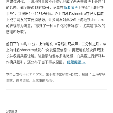
自媒体时代，上海地铁事故不可避免地成了两天来微博上最热门
的话题。截至昨晚18时30分，记者在
新浪微博
上搜索“上海地铁
事故”，共搜出644123条微博。@上海地铁shmetro在很大程度
上成了网友的首要消息源。许多网友对此次@上海地铁shmetro
的表现颇为满意，“感到了一种人性化的新鲜感”，尤其是“多次的
感谢和致歉”。
前日下午14时11分，上海地铁10号线出现故障，三分钟之后，@
上海地铁shmetro就发布“突发运营信息”，提醒地铁班次间隔延
长并敬请乘客谅解。随后滚动发布多条微博，向乘客进行解释并
作换乘指引，还公布了当下事故原因。
继续阅读
→
本条目发布于
2011/10/05
。属于
微博营销案例
分类，被贴了
上海地铁
事故
、
微博道歉
、
追尾事故
标签。
分类目录