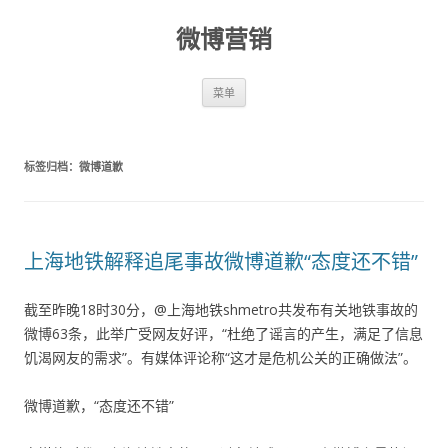
微博营销
跳至内容
菜单
标签归档：
微博道歉
上海地铁解释追尾事故微博道歉“态度还不错”
截至昨晚18时30分，@上海地铁shmetro共发布有关地铁事故的
微博63条，此举广受网友好评，“杜绝了谣言的产生，满足了信息
饥渴网友的需求”。有媒体评论称“这才是危机公关的正确做法”。
微博道歉，“态度还不错”