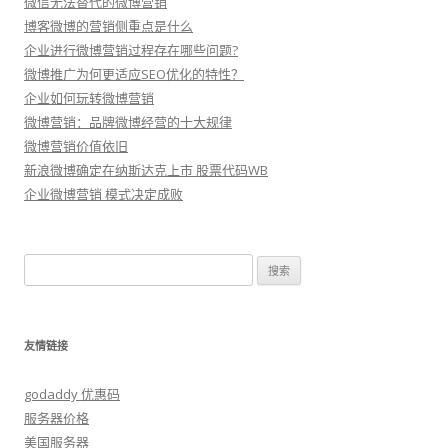
微信无法替代的微博营销
博客微博的营销侧重点是什么
企业进行微博营销过程存在哪些问题?
微博推广为何更适应SEO优化的特性？
企业如何玩转微博营销
微博营销：品牌微博经营的十大规律
微博营销价值依旧
新浪微博确定在纳斯达克上市 股票代码WB
企业微博营销 模式决定成败
搜
索：
友情链接
godaddy 优惠码
服务器价格
美国服务器