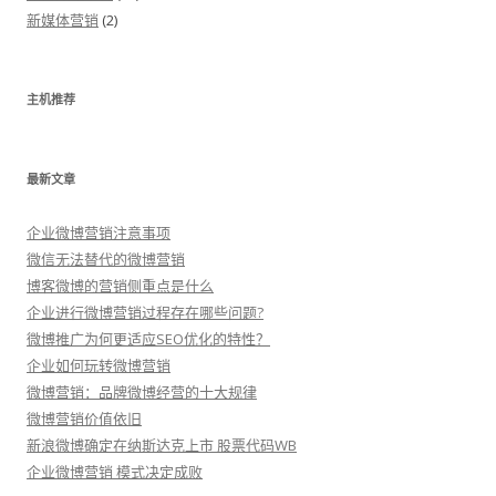
新媒体营销
(2)
主机推荐
最新文章
企业微博营销注意事项
微信无法替代的微博营销
博客微博的营销侧重点是什么
企业进行微博营销过程存在哪些问题?
微博推广为何更适应SEO优化的特性？
企业如何玩转微博营销
微博营销：品牌微博经营的十大规律
微博营销价值依旧
新浪微博确定在纳斯达克上市 股票代码WB
企业微博营销 模式决定成败