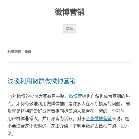
微博营销
跳至内容
菜单
标签归档：
微群
浅谈利用微群做微博营销
11年微博的火热大家有目共睹，
微博营销
也自然也成为营销的热
点，如何有效地利用微博做推广是许多人在不断摸索的问题。 微
群就是将相同爱好或有着相同标签的人聚合在一起的一个群体，
用户群体非常大，并且都皆为活跃。对于
企业微博营销
来说，是
不会浪费这个资源的。这里介绍一下利用微群去做推广的一些方
法。