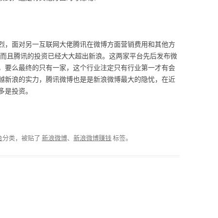
烈，面对另一互联网大佬腾讯在微博方面营销费用和其他方
，而且腾讯的投资已经大大超出新浪。这两家平台先后发布微
，要么最终的只有一家，这个行业注定只有行业第一才有会
越新浪的实力，腾讯微博也是是新浪微博最大的隐忧，在近
多是投资。
台
分类，被贴了
新浪微博
、
新浪微博赚钱
标签。