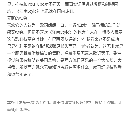
界，推特和YouTube功不可没，而事实证明通过微博和视频网
站，《江南Style》也迅速在国内走红。
无聊的搞笑
喜欢它的人认为，歌词朗朗上口，曲调“口水”，骑马舞的动作动
感又搞笑。但是不喜欢《江南Style》的也大有人在，很多人表示
这首歌红得莫名其妙。有巴西网友评论：“在我看来这不是成功，
只是在利用网络夺取眼球赚足噱头而已。”笔者认为，这无非就是
一个肥男跳着滑稽搞笑的舞蹈，唱着重复无意义歌词罢了。歌曲
视觉效果有鲜明的美国风格，是西方流行音乐的一个大杂烩、大
拼盘，所以西方观众无需知道鸟叔在哼唱什么，就已经觉得熟悉
和似曾相识了。
本条目发布于
2012/10/11
。属于
微博营销技巧
分类，被贴了
微博
、
江
南Style
标签。