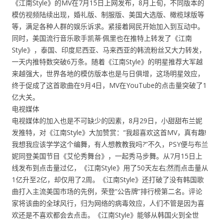
《江南Style》的MV在7月15日上网发布，8月上旬，不同版本的
模仿视频陆续出现，婚礼版、制服版、美国大选版、橄榄球版等
等，满足各种人群的娱乐诉求。紧接着网民开始加入到互动中。
同时，美国流行音乐歌手凯蒂·佩里也在推特上转发了《江南
Style》，泰国、印度尼西亚、马来西亚的韩流粉丝又大力转发，
一天内推特数突破6万条。随着《江南Style》的明星推荐大军越
来越强大，世界各地的模仿版本也是与日俱增，这场明星效应，
终于促成了这首歌曲在9月4日，MV在YouTube的点击量突破了1
亿大关。
电视媒体
电视媒体的加入也是不可缺少的因素，8月29日，小甜甜布兰妮
发推特，对《江南Style》大加赞赏：“我超喜欢这首MV，真有趣!
我想我应该学学这个编舞，有人想教教我吗?”不久，PSY便与布兰
妮同登美国节目《艾伦秀舞台》，一起秀马步舞。从7月15日上
线发布到点击量过亿，《江南Style》用了50天左右;然而点击量从
1亿升至2亿，却仅用了2周。《江南Style》还打破了没有韩国歌
曲打入主流美国市场的先例，荣登“公告牌”排行榜第二名。评论
家将该曲的全球风行，归为网络的病毒效应，人们不管是因为喜
欢还是不喜欢都会去点击。《江南Style》能够从韩国火到全世