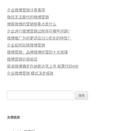
企业微博营销注意事项
微信无法替代的微博营销
博客微博的营销侧重点是什么
企业进行微博营销过程存在哪些问题?
微博推广为何更适应SEO优化的特性？
企业如何玩转微博营销
微博营销：品牌微博经营的十大规律
微博营销价值依旧
新浪微博确定在纳斯达克上市 股票代码WB
企业微博营销 模式决定成败
搜
索：
友情链接