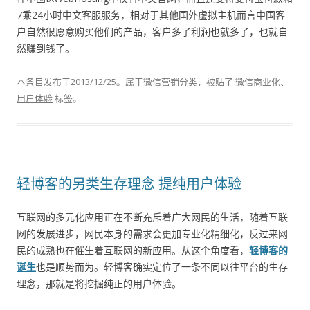
7乘24小时中文客服服务，相对于其他国外虚拟主机而言中国客
户自然很愿意购买他们的产品，客户多了利润也就多了，也就自
然赚到钱了。
本条目发布于
2013/12/25
。属于
微信营销
分类，被贴了
微信商业化
、
用户体验
标签。
轻博客的另类生存理念 提纯用户体验
互联网的多元化应用正在不断充斥着广大网民的生活，随着互联
网的发展进步，网民本身的需求会更加专业化精细化，反过来网
民的成熟也在催生着互联网的新应用。从这个角度看，
轻博客的
诞生
也是顺势而为。轻博客确实定位了一条不同以往平台的生存
理念，那就是将挖掘纯正的用户体验。