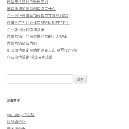
微信无法替代的微博营销
博客微博的营销侧重点是什么
企业进行微博营销过程存在哪些问题?
微博推广为何更适应SEO优化的特性？
企业如何玩转微博营销
微博营销：品牌微博经营的十大规律
微博营销价值依旧
新浪微博确定在纳斯达克上市 股票代码WB
企业微博营销 模式决定成败
搜
索：
友情链接
godaddy 优惠码
服务器价格
美国服务器