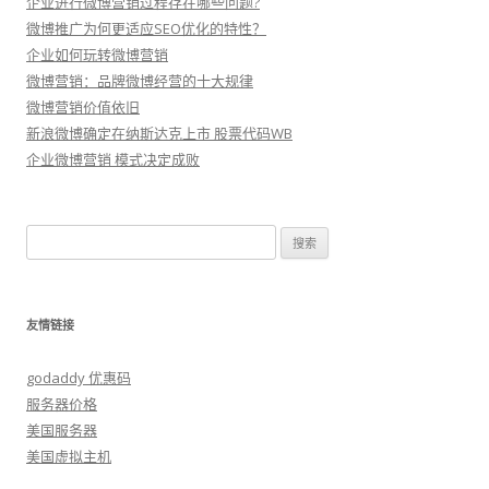
企业进行微博营销过程存在哪些问题?
微博推广为何更适应SEO优化的特性？
企业如何玩转微博营销
微博营销：品牌微博经营的十大规律
微博营销价值依旧
新浪微博确定在纳斯达克上市 股票代码WB
企业微博营销 模式决定成败
搜
索：
友情链接
godaddy 优惠码
服务器价格
美国服务器
美国虚拟主机