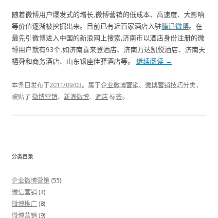
随着微博用户爆发式的增长,微博营销的低成本、高速度、大影响
等价值逐渐被挖掘出来。目前已有近百家酒店入驻
腾讯微博
。在
最先引微博进入中国的新浪网上搜索,济南市以酒店身份注册的微
博用户就有93个,如济南喜来登酒店、济南万达凯悦酒店、济南天
禧舜和商务酒店、山东银座佳驿酒店等。
继续阅读
→
本条目发布于
2011/09/03
。属于
企业微博营销
、
微博营销技巧
分类，
被贴了
微博营销
、
新浪微博
、
酒店
标签。
分类目录
企业微博营销
(55)
微信营销
(3)
微博推广
(8)
微博营销
(9)