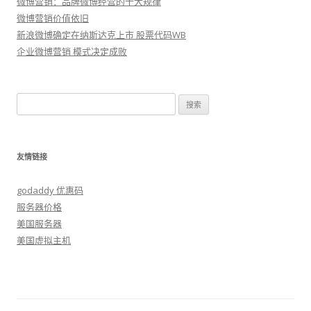
微博营销：品牌微博经营的十大规律
微博营销价值依旧
新浪微博确定在纳斯达克上市 股票代码WB
企业微博营销 模式决定成败
搜
索：
友情链接
godaddy 优惠码
服务器价格
美国服务器
美国虚拟主机