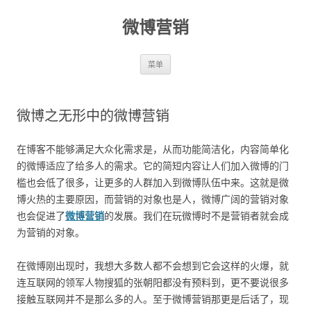
微博营销
跳至内容
菜单
微博之无形中的微博营销
在博客不能够满足大众化需求是，从而功能简洁化，内容简单化
的微博适应了给多人的需求。它的简短内容让人们加入微博的门
槛也会低了很多，让更多的人群加入到微博队伍中来。这就是微
博火热的主要原因，而营销的对象也是人，微博广阔的营销对象
也会促进了
微博营销
的发展。我们在玩微博时不是营销者就会成
为营销的对象。
在微博刚出现时，我想大多数人都不会想到它会这样的火爆，就
连互联网的领军人物搜狐的张朝阳都没有预料到，更不要说很多
接触互联网并不是那么多的人。至于微博营销那更是后话了，现