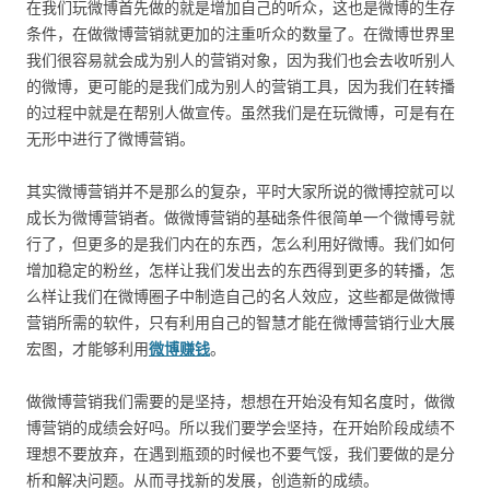
在我们玩微博首先做的就是增加自己的听众，这也是微博的生存
条件，在做微博营销就更加的注重听众的数量了。在微博世界里
我们很容易就会成为别人的营销对象，因为我们也会去收听别人
的微博，更可能的是我们成为别人的营销工具，因为我们在转播
的过程中就是在帮别人做宣传。虽然我们是在玩微博，可是有在
无形中进行了微博营销。
其实微博营销并不是那么的复杂，平时大家所说的微博控就可以
成长为微博营销者。做微博营销的基础条件很简单一个微博号就
行了，但更多的是我们内在的东西，怎么利用好微博。我们如何
增加稳定的粉丝，怎样让我们发出去的东西得到更多的转播，怎
么样让我们在微博圈子中制造自己的名人效应，这些都是做微博
营销所需的软件，只有利用自己的智慧才能在微博营销行业大展
宏图，才能够利用
微博赚钱
。
做微博营销我们需要的是坚持，想想在开始没有知名度时，做微
博营销的成绩会好吗。所以我们要学会坚持，在开始阶段成绩不
理想不要放弃，在遇到瓶颈的时候也不要气馁，我们要做的是分
析和解决问题。从而寻找新的发展，创造新的成绩。