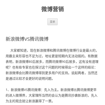
微博营销
跳至内容
菜单
新浪微博VS腾讯微博
大家都知道，现在新浪微博和腾讯微博在微博行业是最火的，
用霸主来形容也不足为过，地址更是短期内无法动摇的。有数据
表明，新浪微博80后居多，而腾讯微博90后居多，这有没有道理
呢？也有些专家也在探讨这个问题的时候得出一个这样的结论：
新浪微博会比腾讯微博得到更多用户的支持。说起两者，当然还
是通过比较才会更好的说明问题。
1、新浪微博VS腾讯微博：先入为主。新浪微博比腾讯微博更早
的进入微博界，大家理所当然的会认为是腾讯抄袭新浪的，先入
为主的观念就让新浪赢得了一票。