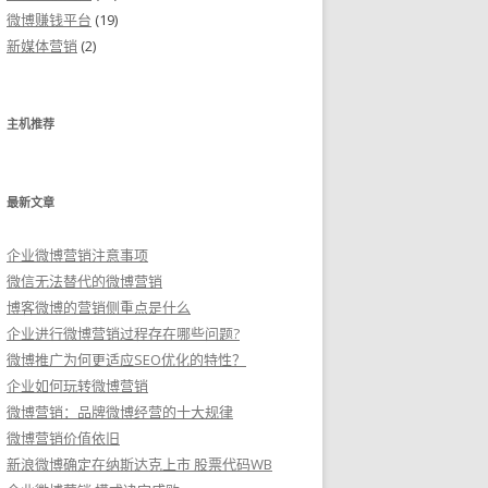
微博赚钱平台
(19)
新媒体营销
(2)
主机推荐
最新文章
企业微博营销注意事项
微信无法替代的微博营销
博客微博的营销侧重点是什么
企业进行微博营销过程存在哪些问题?
微博推广为何更适应SEO优化的特性？
企业如何玩转微博营销
微博营销：品牌微博经营的十大规律
微博营销价值依旧
新浪微博确定在纳斯达克上市 股票代码WB