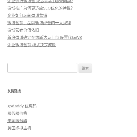
企业进行微博营销过程存在哪些问题?
微博推广为何更适应SEO优化的特性？
企业如何玩转微博营销
微博营销：品牌微博经营的十大规律
微博营销价值依旧
新浪微博确定在纳斯达克上市 股票代码WB
企业微博营销 模式决定成败
搜
索：
友情链接
godaddy 优惠码
服务器价格
美国服务器
美国虚拟主机