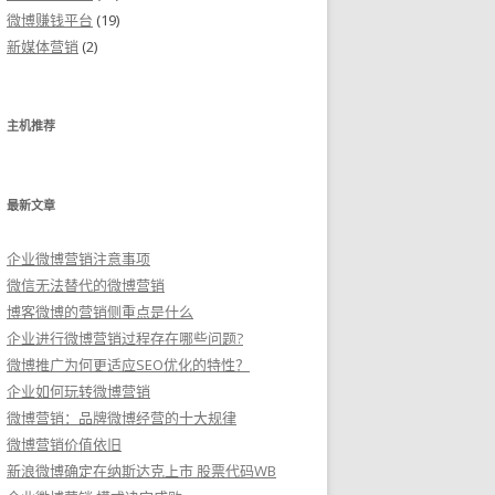
微博赚钱平台
(19)
新媒体营销
(2)
主机推荐
最新文章
企业微博营销注意事项
微信无法替代的微博营销
博客微博的营销侧重点是什么
企业进行微博营销过程存在哪些问题?
微博推广为何更适应SEO优化的特性？
企业如何玩转微博营销
微博营销：品牌微博经营的十大规律
微博营销价值依旧
新浪微博确定在纳斯达克上市 股票代码WB