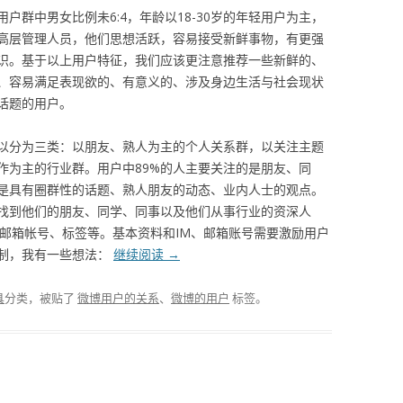
户群中男女比例未6:4，年龄以18-30岁的年轻用户为主，
高层管理人员，他们思想活跃，容易接受新鲜事物，有更强
识。基于以上用户特征，我们应该更注意推荐一些新鲜的、
、容易满足表现欲的、有意义的、涉及身边生活与社会现状
话题的用户。
以分为三类：以朋友、熟人为主的个人关系群，以关注主题
作为主的行业群。用户中89%的人主要关注的是朋友、同
是具有圈群性的话题、熟人朋友的动态、业内人士的观点。
找到他们的朋友、同学、同事以及他们从事行业的资深人
或邮箱帐号、标签等。基本资料和IM、邮箱账号需要激励用户
制，我有一些想法：
继续阅读
→
具
分类，被贴了
微博用户的关系
、
微博的用户
标签。