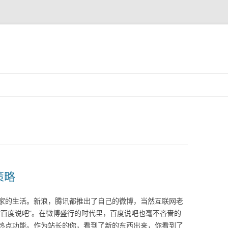
跳至内容
策略
家的生活。新浪，腾讯都推出了自己的微博，当然互联网老
“百度说吧”。在微博盛行的时代里，百度说吧也毫不吝啬的
热点功能。作为站长的你，看到了新的东西出来，你看到了