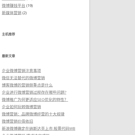
微博赚钱平台
(19)
新媒体营销
(2)
主机推荐
最新文章
企业微博营销注意事项
微信无法替代的微博营销
博客微博的营销侧重点是什么
企业进行微博营销过程存在哪些问题?
微博推广为何更适应SEO优化的特性？
企业如何玩转微博营销
微博营销：品牌微博经营的十大规律
微博营销价值依旧
新浪微博确定在纳斯达克上市 股票代码WB