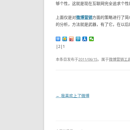
够个性，这就是现在互联网完全追求个性的
上面仅是对
微博营销
方面的策略进行了简
的分析，方法就是武器，有了它，在以后
|2|1
本条目发布于
2011/06/15
。属于
微博营销工
文章导航
←
我喜欢上了微博