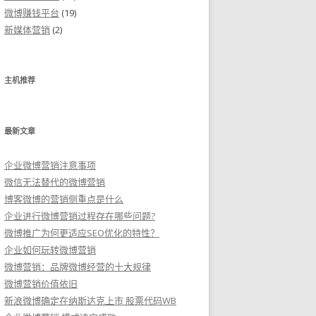
微博赚钱平台
(19)
新媒体营销
(2)
主机推荐
最新文章
企业微博营销注意事项
微信无法替代的微博营销
博客微博的营销侧重点是什么
企业进行微博营销过程存在哪些问题?
微博推广为何更适应SEO优化的特性？
企业如何玩转微博营销
微博营销：品牌微博经营的十大规律
微博营销价值依旧
新浪微博确定在纳斯达克上市 股票代码WB