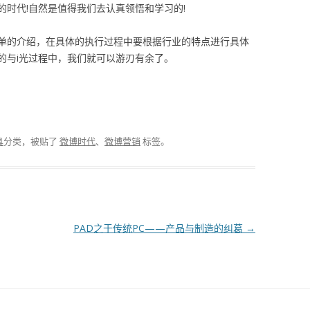
时代!自然是值得我们去认真领悟和学习的!
单的介绍，在具体的执行过程中要根据行业的特点进行具体
的与i光过程中，我们就可以游刃有余了。
具
分类，被贴了
微博时代
、
微博营销
标签。
PAD之于传统PC——产品与制造的纠葛
→